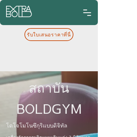
รับใบเสนอราคาที่นี่
สถาบัน
BOLDGYM
โดโจโมโนซึกุริแบบดิจิทัล