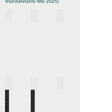
จนถึงเดือนมีนาคม 2025)
EXF-12での造形体験
会員同士で情報交換
材料研究会
は
ラ
三
じ
ン
菱
め
チ
ケ
て
タ
ミ
の
イ
カ
大
ム
ル
型
に
さ
3D
会
ん、
プ
員
MCC
リ
同
ト
ン
士
レ
ト
で
ー
を
情
デ
体
報
ィ
ソフトウェアの勉強会
初めてつくったバイオマスプラ
切磋琢磨
験
交
ン
先
会
会
換
グ
輩
員
員
し
さ
会
さ
と
て
ん、
員
ん
弊
い
ExtraBold
が
が
社
る
に
後
有
メ