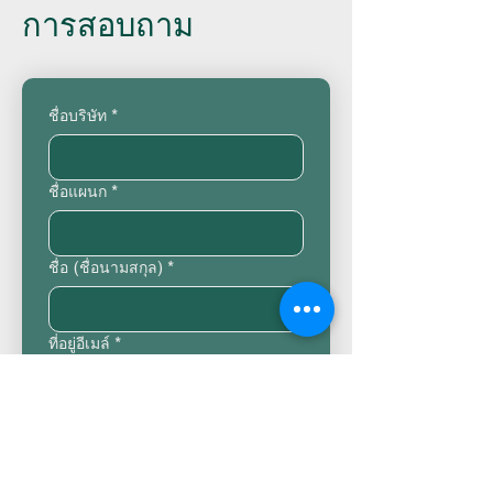
การสอบถาม
い
ー
材
ク
料
シ
を
ョ
作
ッ
ชื่อบริษัท
*
る
プ
実
の
験
様
子
ชื่อแผนก
*
ชื่อ (ชื่อนามสกุล)
*
ที่อยู่อีเมล์
*
เบอร์โทรศัพท์
*