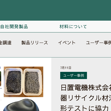
自社開発製品
材料について
金調達
製品リリース
イベント
ユーザー事
7月11日
ユーザー事例
日置電機株式会
器リサイクル材
形テストに協力