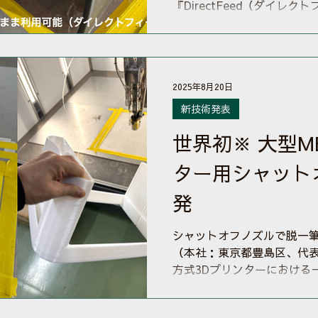
『DirectFeed（ダイレ
しました。 DirectFeed
式3Dプリンターと同様に熱
来ペレット化が必要だった
ま直接投入して3Dプリント
2025年8月20日
プション機能です。リリー
詳しくは ニュースリリース
新技術発表
粒度（サイズ）による制約
世界初※ 大型M
あることが条件です。
ター用シャット
発
シャットオフノズルで脱一筆書き
（本社：東京都豊島区、代表
方式3Dプリンターにおける
か出力できないという課題
進めてまいりました「シャ