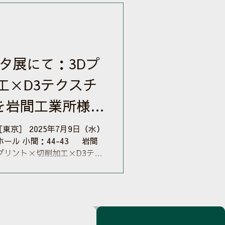
F-12／REX-BUTLER）
装着可能な形で、年内に製品
定いたしました。詳しくはニ
式の3Dプ
るシャットオフノズルとして
タ展にて：3Dプ
工✕D3テクスチ
を岩間工業所様ブ
出品
東京］ 2025年7月9日（水）
ホール 小間：44-43 岩間
プリント✕切削加工✕D3テク
ル材料を使ったサンプルを参考
..