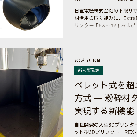
日置電機株式会社の下取り
材活用の取り組みに、Extra
リンター「EXF-12」および
形テストで協力しました。 H
測定器を回収し、自社製品
技術により、リサイクル原
の下取りサービス」を展開し
2025年9月10日
では、回収した測定器の約7
て再利用し、今後は再資源化
新技術発表
して紹介されています。 今回
ペレット式を超
顧客から下取りした測定器
用する活動の一環として実
方式 ― 粉砕材
ExtraBold.は、大型ペレ
および「REX-BUTLER
実現する新機能『D
能性を検証するための造形を
社製品の樹脂部品を弊社に
システムを発表
自社開発の大型3Dプリンター
ェアを3Dプリントしました
ット型3Dプリンター「REX-
を、3Dプリントで新たな価値へ