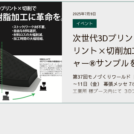
弊社製の大型3Dプリンター（EX
に後付けオプションとして
2025年7月9日
化・販売開始することを決
ュースリリースを御覧ください。 ※大型MEX方
イベント
リンターヘッドに装着でき
次世代3Dプリン
世界初（当社調べ）
リント✕切削加
ャー®サンプル
ース内にて参考
第37回モノづくりワールド［
～11日（金） 幕張メッセ 7
工業所 様ブース内にて ３D
スチャー®でサスティナブ
出品 樹脂切削加工に革命を！.