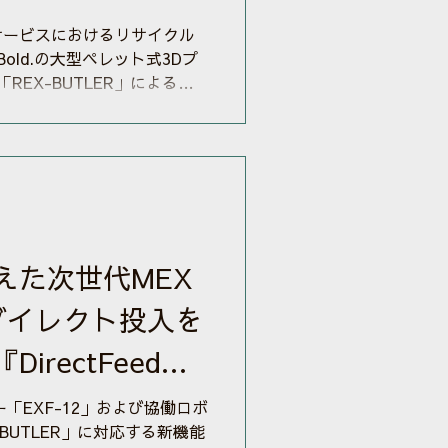
サービスにおけるリサイクル
Bold.の大型ペレット式3Dプ
「REX-BUTLER」による造
IOKIでは、長年使用された
だからこそ可能な分解・選別
材料として再利用する「製品
ています。同社Webサイト
2％をリサイクル原材料とし
率97％を目指す取り組みと
の造形テストは、HIOKIが
えた次世代MEX
を、リサイクル材として利活
施されたものです。
ダイレクト投入を
ット式3Dプリンター「EXF-12」
」を用い、回収材の新たな活用可
irectFeed』
行いました。 回収された同
て粉砕リペレットしボールチ
「EXF-12」および協働ロボ
 測定器由来のリサイクル材
BUTLER」に対応する新機能
...