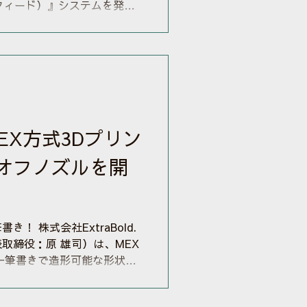
クトフィード）』システムを発表
は、一般的なMEX（材料押出）方
可塑性樹脂を用いますが、従
廃プラスチックを粉砕材のま
可能※とする後付け対応のオ
スは年内を予定しています。
 をご覧ください。 ※ただし
があります。また単一材料で
EX方式3Dプリン
オフノズルを開
！ 株式会社ExtraBold.
取締役：原 雄司）は、MEX
一筆書きで造形可能な形状し
を解決すべく、独自に開発を
ットオフノズル」について、